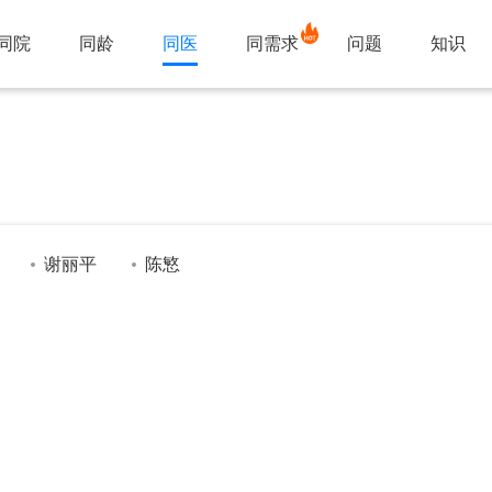
同院
同龄
同医
同需求
问题
知识
谢丽平
陈慜