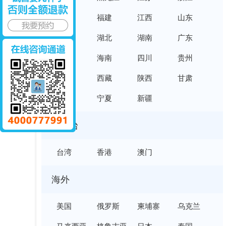
安徽
福建
江西
山东
河南
湖北
湖南
广东
广西
海南
四川
贵州
云南
西藏
陕西
甘肃
青海
宁夏
新疆
港澳台
台湾
香港
澳门
海外
美国
俄罗斯
柬埔寨
乌克兰