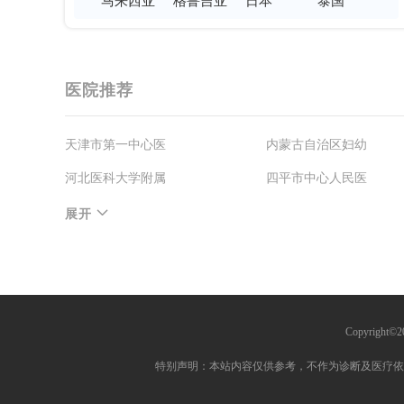
马来西亚
格鲁吉亚
日本
泰国
医院推荐
天津市第一中心医
内蒙古自治区妇幼
河北医科大学附属
四平市中心人民医
南通大学第五附属
天津市中心妇产科
展开
医生推荐
刘志刚
张海英
于
Copyright
水生龙
范学勇
杨
特别声明：本站内容仅供参考，不作为诊断及医疗依
欧建平
滕璨
奚