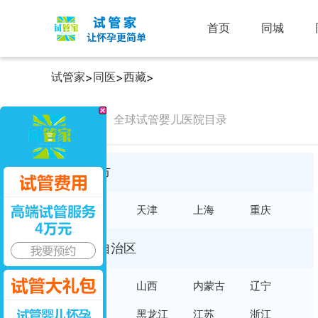
首页
同城
试管家
同医
西藏
>
>
>
同医院
全球试管婴儿医院目录
直辖市
北京
天津
上海
重庆
省及自治区
河北
山西
内蒙古
辽宁
吉林
黑龙江
江苏
浙江