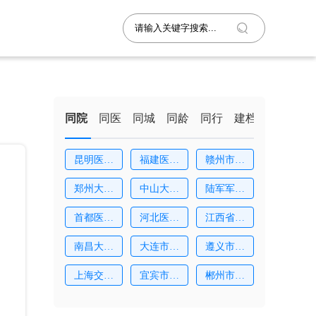
同院
同医
同城
同龄
同行
建档
昆明医科
福建医科
赣州市妇
大
大
幼
郑州大学
中山大学
陆军军医
第
附
大
首都医科
河北医科
江西省妇
大
大
幼
南昌大学
大连市妇
遵义市妇
附
女
幼
上海交通
宜宾市第
郴州市第
大
二
一