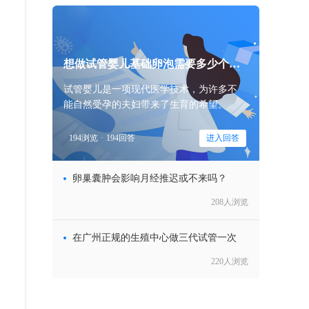
想做试管婴儿基础卵泡需要多少个算
正
试管婴儿是一项现代医学技术，为许多不
能自然受孕的夫妇带来了生育的希望。在
试管婴儿的过程中，卵泡的数量和质量都
是医生关注的重点。那么，试管婴儿基础
194浏览
·
194回答
进入回答
卵泡多少个算
卵巢囊肿会影响月经推迟或不来吗？
208人浏览
在广州正规的生殖中心做三代试管一次
220人浏览