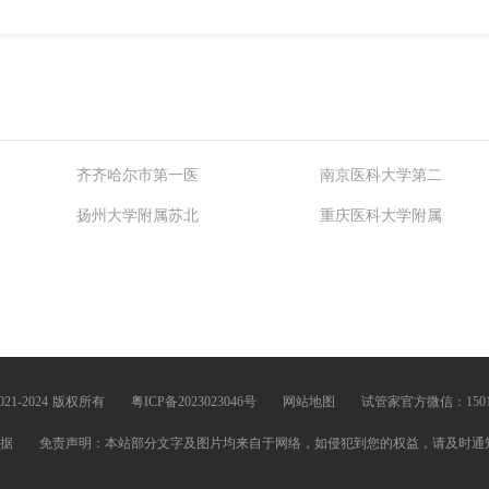
齐齐哈尔市第一医
南京医科大学第二
扬州大学附属苏北
重庆医科大学附属
荆州市第一人民医
洛阳市中心医院
晓兰
郭一彪
马文红
©2021-2024 版权所有
粤ICP备2023023046号
网站地图
试管家官方微信：15013
宏伟
岳钊平
白静
据
免责声明：本站部分文字及图片均来自于网络，如侵犯到您的权益，请及时通知我们进
琦
武卫华
张文权