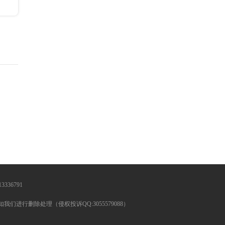
336791
行删除处理（侵权投诉QQ:3055579088）