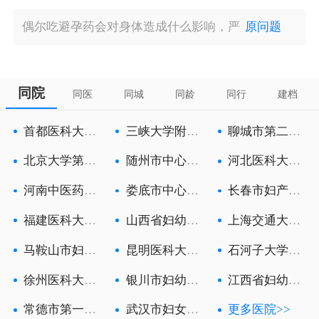
偶尔吃避孕药会对身体造成什么影响，严
原问题
同院
同医
同城
同龄
同行
建档
首都医科大学
三峡大学附属
聊城市第二人
附属北京朝
中心人民医
民医院
北京大学第三
随州市中心医
河北医科大学
医院
院
第一医院
河南中医药大
娄底市中心医
长春市妇产医
学第一附属
院
院
福建医科大学
山西省妇幼保
上海交通大学
附属第一医
健院
医学院附属
马鞍山市妇幼
昆明医科大学
石河子大学医
保健院
第六附属医
学院第一附
徐州医科大学
银川市妇幼保
江西省妇幼保
附属徐州妇
健院
健院
常德市第一人
武汉市妇女儿
更多医院>>