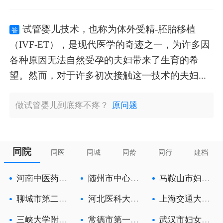
试管婴儿技术，也称为体外受精-胚胎移植
答
（IVF-ET），是现代医学的奇迹之一，为许多因
各种原因无法自然受孕的夫妇带来了生育的希
望。然而，对于许多初次接触这一技术的夫妇...
做试管婴儿到底疼不疼？
原问题
同院
同医
同城
同龄
同行
建档
河南中医药大
随州市中心医
马鞍山市妇幼
学第一附属
院
保健院
聊城市第二人
河北医科大学
上海交通大学
民医院
第一医院
医学院附属
三峡大学附属
常德市第一人
武汉市妇女儿