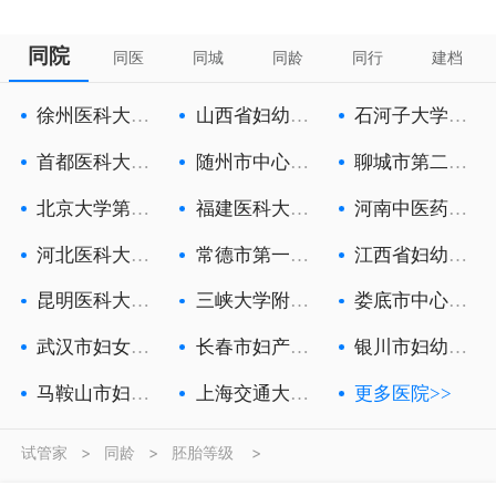
同院
同医
同城
同龄
同行
建档
徐州医科大学
山西省妇幼保
石河子大学医
附属徐州妇
健院
学院第一附
首都医科大学
随州市中心医
聊城市第二人
附属北京朝
院
民医院
北京大学第三
福建医科大学
河南中医药大
医院
附属第一医
学第一附属
河北医科大学
常德市第一人
江西省妇幼保
第一医院
民医院
健院
昆明医科大学
三峡大学附属
娄底市中心医
第六附属医
中心人民医
院
武汉市妇女儿
长春市妇产医
银川市妇幼保
童医疗保健
院
健院
马鞍山市妇幼
上海交通大学
更多医院>>
保健院
医学院附属
试管家
>
同龄
>
胚胎等级
>