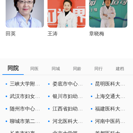
田英
王涛
章晓梅
同院
同医
同城
同龄
同行
建档
三峡大学附属
娄底市中心医
昆明医科大学
中心人民医
院
第六附属医
武汉市妇女儿
银川市妇幼保
上海交通大学
童医疗保健
健院
医学院附属
随州市中心医
江西省妇幼保
福建医科大学
院
健院
附属第一医
聊城市第二人
河北医科大学
河南中医药大
民医院
第一医院
学第一附属