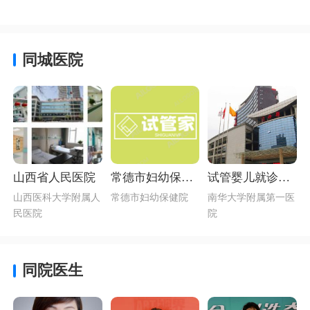
同城医院
山西省人民医院
常德市妇幼保健
试管婴儿就诊指
院做试管婴儿怎
南_南华大学附属
山西医科大学附属人
常德市妇幼保健院
南华大学附属第一医
么样_生殖医学科
第一医院简介
民医院
院
介绍
同院医生