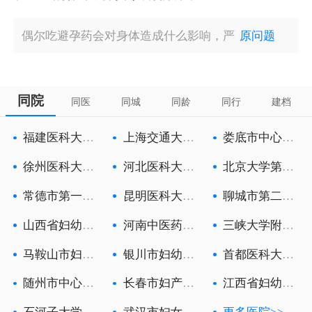
偶尔吃避孕药会对身体造成什么影响，严
原问题
同院
同医
同城
同龄
同行
建档
福建医科大学
上海交通大学
娄底市中心医
附属第一医
医学院附属
院
徐州医科大学
河北医科大学
北京大学第三
附属徐州妇
第一医院
医院
常德市第一人
昆明医科大学
聊城市第二人
民医院
第六附属医
民医院
山西省妇幼保
河南中医药大
三峡大学附属
健院
学第一附属
中心人民医
马鞍山市妇幼
银川市妇幼保
首都医科大学
保健院
健院
附属北京朝
随州市中心医
长春市妇产医
江西省妇幼保
院
院
健院