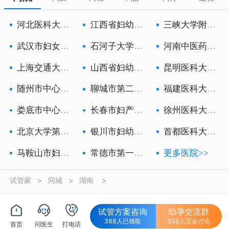
河北医科大学
江西省妇幼保
三峡大学附属
第一医院
健院
中心人民医
武汉市妇女儿
石河子大学医
河南中医药大
童医疗保健
学院第一附
学第一附属
上海交通大学
山西省妇幼保
昆明医科大学
医学院附属
健院
第六附属医
随州市中心医
聊城市第二人
福建医科大学
院
民医院
附属第一医
娄底市中心医
长春市妇产医
徐州医科大学
院
院
附属徐州妇
北京大学第三
银川市妇幼保
首都医科大学
医院
健院
附属北京朝
马鞍山市妇幼
常德市第一人
更多医院>>
保健院
民医院
试管家
>
同城
>
湖南
>
试管方案咨询
助孕交流群
388人已领取
356人正在讨论
首页
问医生
打电话