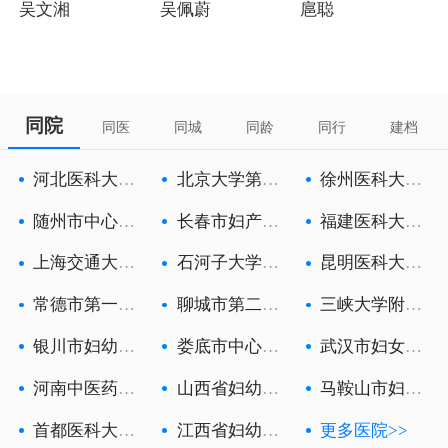
吴文湘
吴佩蔚
扈聪
同院
同医
同城
同龄
同行
建档
河北医科大学
北京大学第三
徐州医科大学
第一医院
医院
附属徐州妇
随州市中心医
长春市妇产医
福建医科大学
院
院
附属第一医
上海交通大学
石河子大学医
昆明医科大学
医学院附属
学院第一附
第六附属医
常德市第一人
聊城市第二人
三峡大学附属
民医院
民医院
中心人民医
银川市妇幼保
娄底市中心医
武汉市妇女儿
健院
院
童医疗保健
河南中医药大
山西省妇幼保
马鞍山市妇幼
学第一附属
健院
保健院
首都医科大学
江西省妇幼保
更多医院>>