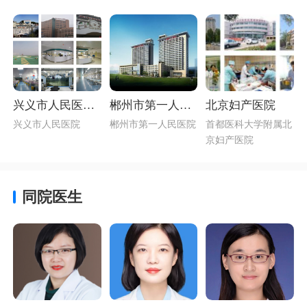
兴义市人民医院
郴州市第一人民
北京妇产医院
简介_贵州生殖男
医院简介（三级
兴义市人民医院
郴州市第一人民医院
首都医科大学附属北
科最好的医院
甲等综合性医
京妇产医院
院）
同院医生