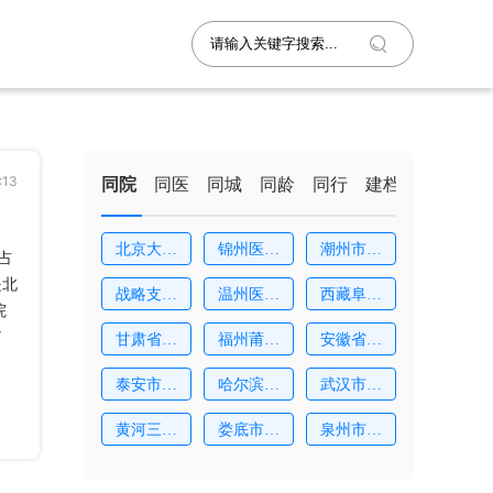
:13
同院
同医
同城
同龄
同行
建档
北京大学
锦州医科
潮州市中
占
深
大
心
是北
战略支援
温州医科
西藏阜康
院
部
大
医
7
甘肃省妇
福州莆田
安徽省妇
幼
学
幼
泰安市中
哈尔滨市
武汉市妇
心
红
女
黄河三门
娄底市中
泉州市中
峡
心
医