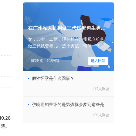
在广州私人机构做三代试管包生男孩
价
女，38岁，二婚，现在想在广州私立机构
做三代试管婴儿，选个男孩，请问一下大
家，在广州私人机构做三代试管包生男孩
价格一般多少钱？
103浏览
·
103回答
进入回答
假性怀孕是什么回事？
117人浏览
孕晚期如果怀的是男孩就会梦到这些是
209人浏览
.28
医院。