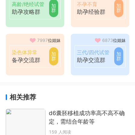
高龄/绝经试管
不孕不育
加
加
群
群
助孕攻略群
助孕经验群
7997
位姐妹
6873
位姐妹
染色体异常
三代/四代试管
加
加
群
群
备孕交流群
助孕交流群
相关推荐
d6囊胚移植成功率高不高不确
定，需结合年龄等
159 人阅读