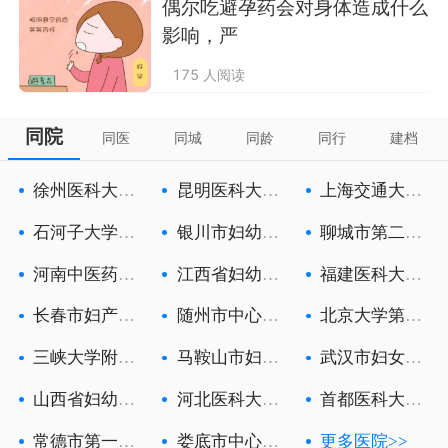
偶尔吃避孕药会对身体造成什么
影响，严
175 人阅读
同院
同医
同城
同龄
同行
建档
徐州医科大学
昆明医科大学
上海交通大学
附属徐州妇
第六附属医
医学院附属
石河子大学医
银川市妇幼保
聊城市第二人
学院第一附
健院
民医院
河南中医药大
江西省妇幼保
福建医科大学
学第一附属
健院
附属第一医
长春市妇产医
随州市中心医
北京大学第三
院
院
医院
三峡大学附属
马鞍山市妇幼
武汉市妇女儿
中心人民医
保健院
童医疗保健
山西省妇幼保
河北医科大学
首都医科大学
健院
第一医院
附属北京朝
常德市第一人
娄底市中心医
更多医院>>