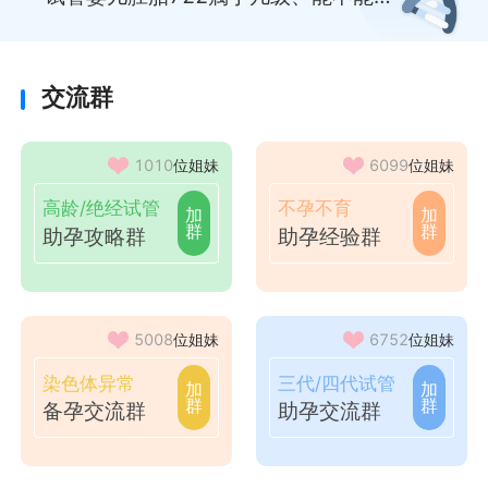
植成功...一篇讲清楚
交流群
1010
位姐妹
6099
位姐妹
高龄/绝经试管
不孕不育
加
加
群
群
助孕攻略群
助孕经验群
5008
位姐妹
6752
位姐妹
染色体异常
三代/四代试管
加
加
群
群
备孕交流群
助孕交流群