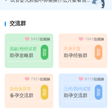
况，囊胚培养或为其一
交流群
5452
位姐妹
1941
位姐妹
高龄/绝经试管
不孕不育
加
加
群
群
助孕攻略群
助孕经验群
7951
位姐妹
8115
位姐妹
染色体异常
三代/四代试管
加
加
群
群
备孕交流群
助孕交流群