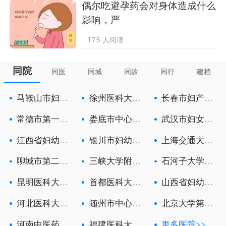
偶尔吃避孕药会对身体造成什么
影响，严
175 人阅读
同院
同医
同城
同龄
同行
建档
马鞍山市妇幼
徐州医科大学
长春市妇产医
保健院
附属徐州妇
院
常德市第一人
娄底市中心医
武汉市妇女儿
民医院
院
童医疗保健
江西省妇幼保
银川市妇幼保
上海交通大学
健院
健院
医学院附属
聊城市第二人
三峡大学附属
石河子大学医
民医院
中心人民医
学院第一附
昆明医科大学
首都医科大学
山西省妇幼保
第六附属医
附属北京朝
健院
河北医科大学
随州市中心医
北京大学第三
第一医院
院
医院
河南中医药大
福建医科大学
更多医院>>