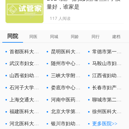
量好，谁家是
117 人阅读
同院
同医
同城
同龄
同行
建档
首都医科大学
昆明医科大学
常德市第一人
附属北京朝
第六附属医
民医院
武汉市妇女儿
随州市中心医
马鞍山市妇幼
童医疗保健
院
保健院
山西省妇幼保
三峡大学附属
江西省妇幼保
健院
中心人民医
健院
石河子大学医
娄底市中心医
长春市妇产医
学院第一附
院
院
上海交通大学
河南中医药大
聊城市第二人
医学院附属
学第一附属
民医院
福建医科大学
北京大学第三
徐州医科大学
附属第一医
医院
附属徐州妇
河北医科大学
银川市妇幼保
更多医院>>