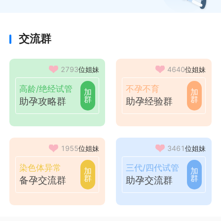
改善内膜环境别不知
交流群
2793
位姐妹
4640
位姐妹
高龄/绝经试管
不孕不育
加
加
群
群
助孕攻略群
助孕经验群
1955
位姐妹
3461
位姐妹
染色体异常
三代/四代试管
加
加
群
群
备孕交流群
助孕交流群