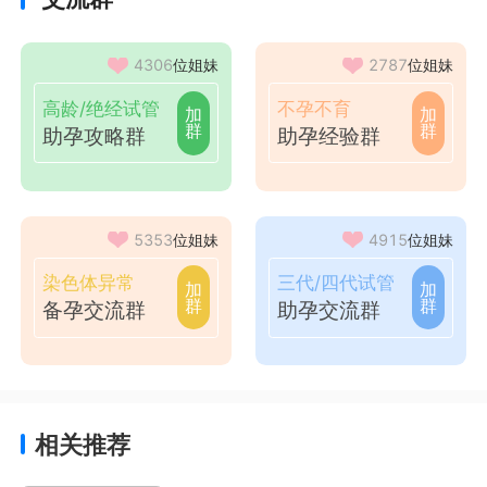
4306
位姐妹
2787
位姐妹
高龄/绝经试管
不孕不育
加
加
群
群
助孕攻略群
助孕经验群
5353
位姐妹
4915
位姐妹
染色体异常
三代/四代试管
加
加
群
群
备孕交流群
助孕交流群
相关推荐