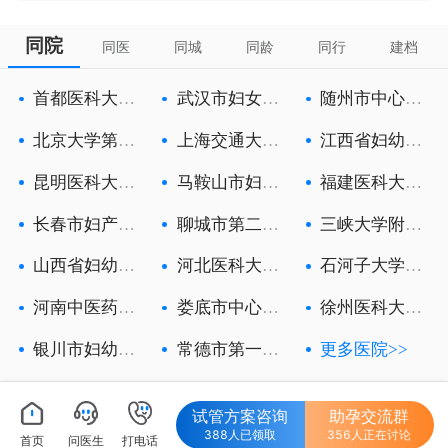
同院
同医
同城
同龄
同行
建档
首都医科大学
武汉市妇女儿
随州市中心医
附属北京朝
童医疗保健
院
北京大学第三
上海交通大学
江西省妇幼保
医院
医学院附属
健院
昆明医科大学
马鞍山市妇幼
福建医科大学
第六附属医
保健院
附属第一医
长春市妇产医
聊城市第二人
三峡大学附属
院
民医院
中心人民医
山西省妇幼保
河北医科大学
石河子大学医
健院
第一医院
学院第一附
河南中医药大
娄底市中心医
徐州医科大学
学第一附属
院
附属徐州妇
银川市妇幼保
常德市第一人
更多医院>>
健院
民医院
试管方案咨询
助孕交流群
388人已领取
356人正在讨论
首页
问医生
打电话