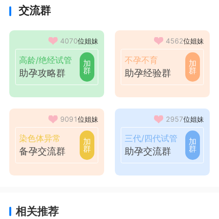
交流群
4070
位姐妹
4562
位姐妹
高龄/绝经试管
不孕不育
加
加
群
群
助孕攻略群
助孕经验群
9091
位姐妹
2957
位姐妹
染色体异常
三代/四代试管
加
加
群
群
备孕交流群
助孕交流群
相关推荐