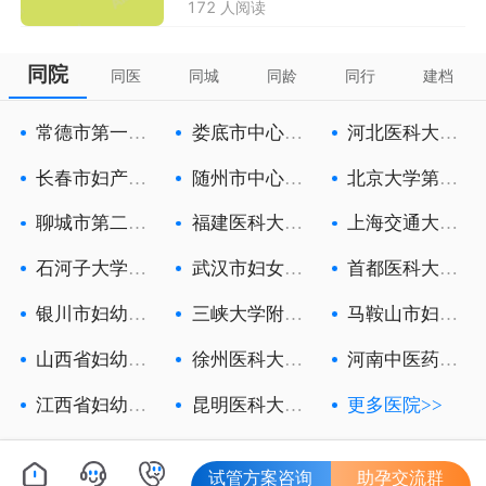
172 人阅读
同院
同医
同城
同龄
同行
建档
常德市第一人
娄底市中心医
河北医科大学
民医院
院
第一医院
长春市妇产医
随州市中心医
北京大学第三
院
院
医院
聊城市第二人
福建医科大学
上海交通大学
民医院
附属第一医
医学院附属
石河子大学医
武汉市妇女儿
首都医科大学
学院第一附
童医疗保健
附属北京朝
银川市妇幼保
三峡大学附属
马鞍山市妇幼
健院
中心人民医
保健院
山西省妇幼保
徐州医科大学
河南中医药大
健院
附属徐州妇
学第一附属
江西省妇幼保
昆明医科大学
更多医院>>
健院
第六附属医
试管方案咨询
助孕交流群