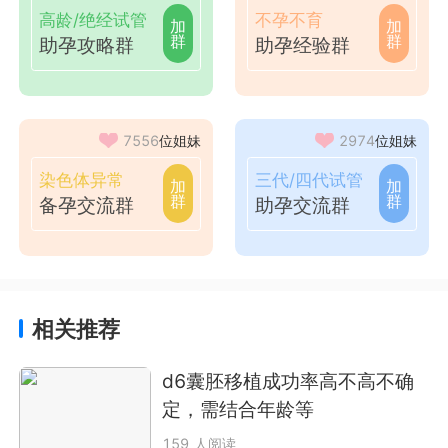
高龄/绝经试管
不孕不育
加
加
群
群
助孕攻略群
助孕经验群
7556
位姐妹
2974
位姐妹
染色体异常
三代/四代试管
加
加
群
群
备孕交流群
助孕交流群
相关推荐
d6囊胚移植成功率高不高不确
定，需结合年龄等
159 人阅读