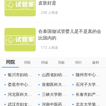
皮肤好是
236 人阅读
在泰国做试管婴儿是不是真的会
比国内的
172 人阅读
同院
同医
同城
同龄
同行
建档
银川市妇幼保
山西省妇幼保
随州市中心医
健院
健院
院
娄底市中心医
首都医科大学
石河子大学医
院
附属北京朝
学院第一附
河北医科大学
三峡大学附属
长春市妇产医
第一医院
中心人民医
院
武汉市妇女儿
河南中医药大
北京大学第三