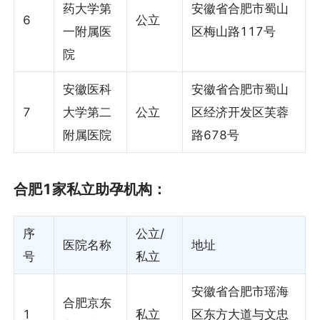
药大学第
安徽省合肥市蜀山
6
公立
一附属医
区梅山路117号
院
安徽医科
安徽省合肥市蜀山
7
大学第二
公立
区经济开发区芙蓉
附属医院
路678号
合肥1家私立助孕机构：
序
公立/
医院名称
地址
号
私立
安徽省合肥市瑶海
合肥京东
1
私立
区东方大道与文忠