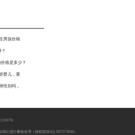
生男孩价格
种？
的价格是多少？
管婴儿，要
择性别吗，
336791
行删除处理（侵权投诉QQ:3055579088）