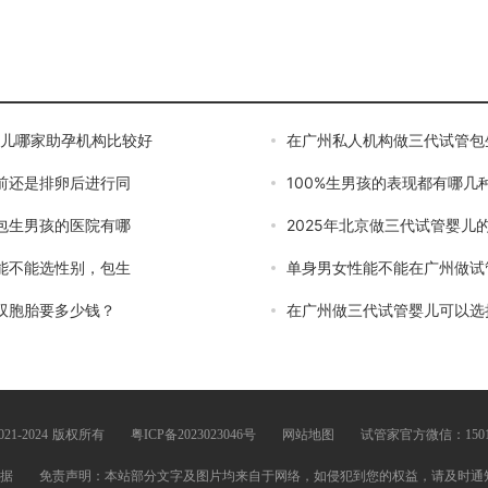
婴儿哪家助孕机构比较好
在广州私人机构做三代试管包
前还是排卵后进行同
100%生男孩的表现都有哪几
包生男孩的医院有哪
2025年北京做三代试管婴儿
能不能选性别，包生
单身男女性能不能在广州做试
双胞胎要多少钱？
在广州做三代试管婴儿可以选
©2021-2024 版权所有
粤ICP备2023023046号
网站地图
试管家官方微信：15013
据
免责声明：本站部分文字及图片均来自于网络，如侵犯到您的权益，请及时通知我们进